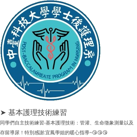
➤ 基本護理技術練習
同學們自主技術練習-基本護理技術：管灌、生命徵象測量以及
存留導尿！特別感謝:宜鳳學姐的暖心指導~😘😘😘