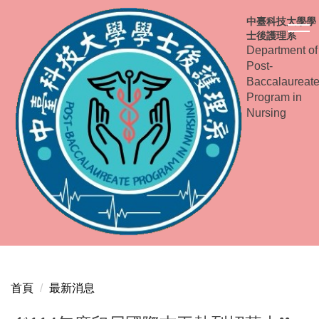
跳
中臺科技大學學
到
士後護理系
主
Department of
要
Post-
內
Baccalaureat
容
Program in
Nursing
區
首頁
最新消息