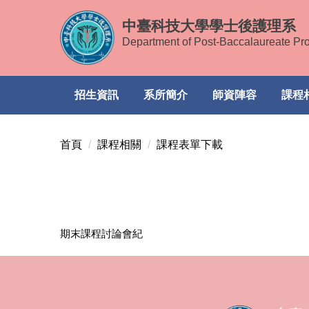
跳
中臺科技大學學士後護理系
到
Department of Post-Baccalaureate Pr
主
要
內
容
招生資訊
系所簡介
師資陣容
課程
區
首頁
課程相關
課程表單下載
期末課程討論會紀