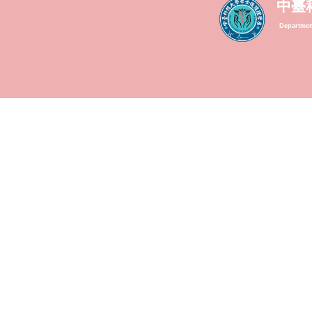
中臺
Departmen