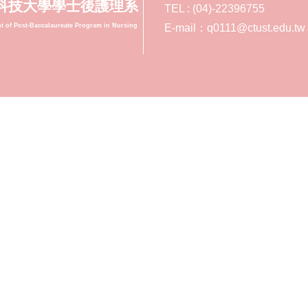
科技大學學士後護理系
TEL : (04)-22396755
t of Post-Baccalaureate Program in Nursing
E-mail：q0111@ctust.edu.tw