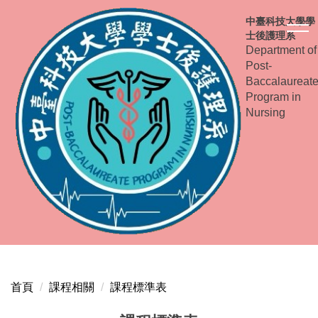
跳
中臺科技大學學
到
士後護理系
主
Department of
要
Post-
內
Baccalaureat
容
Program in
Nursing
區
首頁
課程相關
課程標準表