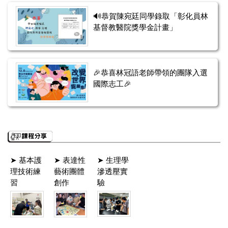
🔊恭賀陳宛廷同學錄取「彰化員林
基督教醫院獎學金計畫」
🎉恭喜林冠語老師帶領的團隊入選
國際志工🎉
➤ 基本護
➤ 表達性
➤ 生理學
理技術練
藝術團體
滲透壓實
習
創作
驗