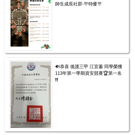
師生成長社群-🎊特優🎊
🔊恭喜 後護三甲 江宜蓁 同學榮獲
113年第一學期資安競賽🏆第一名
❗❗