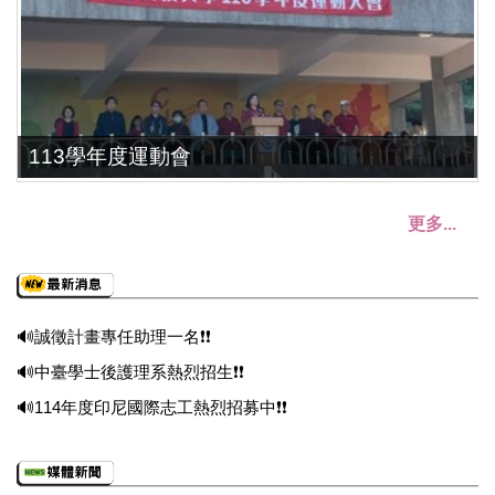
113學年度運動會
更多...
🔊誠徵計畫專任助理一名❗❗
🔊中臺學士後護理系熱烈招生❗❗
🔊114年度印尼國際志工熱烈招募中❗❗