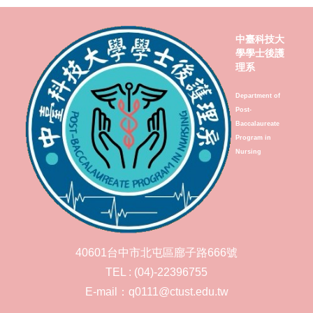
中臺科技大
學學士後護
理系
Department of
Post-
Baccalaureate
Program in
Nursing
40601台中市北屯區廍子路666號
TEL : (04)-22396755
E-mail：q0111@ctust.edu.tw