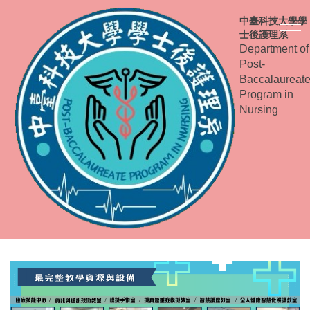
跳
中臺科技大學學
到
士後護理系
主
Department of
要
Post-
內
Baccalaureat
容
Program in
Nursing
區